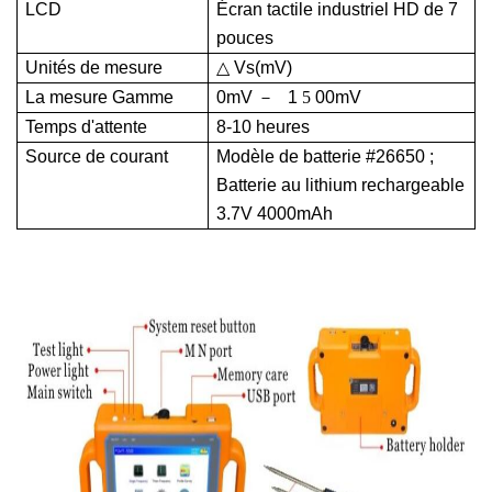
LCD
Écran tactile industriel HD de 7
pouces
Unités de mesure
△
Vs(mV)
La mesure
Gamme
0mV
－
1
5
00mV
Temps d'attente
8-10 heures
Source de courant
Modèle de batterie #26650 ;
Batterie au lithium rechargeable
3.7V 4000mAh