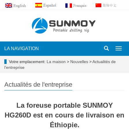
LA NAVIGATION
Toggl
navig
Votre emplacement:
La maison
>
Nouvelles
>
Actualités de
l'entreprise
Actualités de l'entreprise
La foreuse portable SUNMOY
HG260D est en cours de livraison en
Éthiopie.