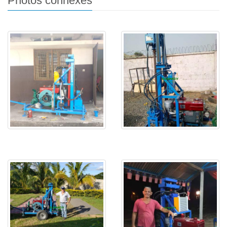
Photos connexes
HF260D au Congo
Foreuse d'eau HF260D en
Sier