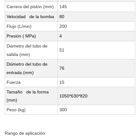
Carrera del pist
n (mm)
145
ó
Velocidad de la bomba
80
Flujo (L/min)
200
Presi
n ( MPa)
4
ó
Di
metro del tubo de
á
51
salida (mm)
Di
metro del tubo de
á
76
entrada (mm)
Fuerza
15
Tamaño de la forma
1050*630*820
(mm)
Peso (kg)
300
Rango de aplicaci
ón: