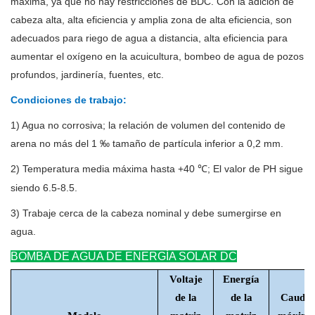
máxima, ya que no hay restricciones de BDC. Con la adición de
cabeza alta, alta eficiencia y amplia zona de alta eficiencia, son
adecuados para riego de agua a distancia, alta eficiencia para
aumentar el oxígeno en la acuicultura, bombeo de agua de pozos
profundos, jardinería, fuentes, etc.
Condiciones de trabajo:
1) Agua no corrosiva; la relación de volumen del contenido de
arena no más del 1 ‰ tamaño de partícula inferior a 0,2 mm.
2) Temperatura media máxima hasta +40
; El valor de PH sigue
℃
siendo 6.5-8.5.
3) Trabaje cerca de la cabeza nominal y debe sumergirse en
agua.
BOMBA DE AGUA DE ENERGÍA SOLAR DC
Voltaje
Energía
de la
de la
Caudal